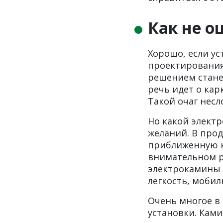
Как не о
Хорошо, если ус
проектирования.
решением станет
речь идет о кар
Такой очаг несл
Но какой электр
желаний. В про
приближенную к
внимательном р
электрокамины 
легкость, мобил
Очень многое в
установки. Ками