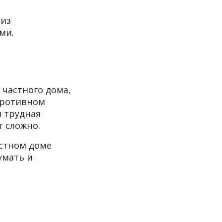
 из
ми.
 частного дома,
 противном
и трудная
 сложно.
астном доме
умать и