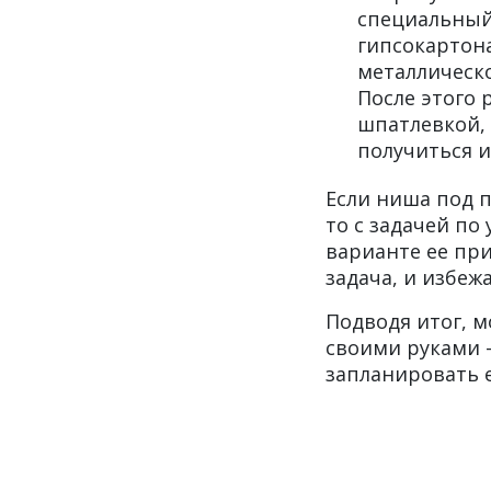
специальный 
гипсокартона
металлическо
После этого 
шпатлевкой, 
получиться и
Если ниша под п
то с задачей по
варианте ее при
задача, и избе
Подводя итог, м
своими руками –
запланировать 