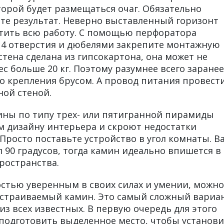
торой будет размещаться очаг. Обязательно
те результат. Неверно выставленный горизонт
тить всю работу. С помощью перфоратора
 4 отверстия и дюбелями закрепите монтажную
 стена сделана из гипсокартона, она может не
с больше 20 кг. Поэтому разумнее всего заранее
о крепления брусом. А провод питания провести
ной стеной.
ины по типу трех- или пятигранной пирамиды
м дизайну интерьера и скроют недостатки
Просто поставьте устройство в угол комнаты. В
 90 градусов, тогда камин идеально впишется в
ространства.
остью уверенным в своих силах и умении, можно
встраиваемый камин. Это самый сложный вариа
з всех известных. В первую очередь для этого
 подготовить выделенное место, чтобы установ