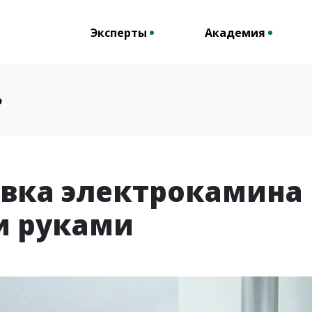
Эксперты
Академия
о
овка электрокамина
и руками