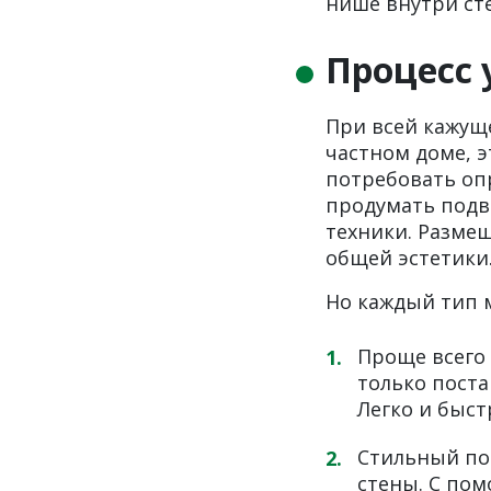
нише внутри ст
Процесс 
При всей кажуще
частном доме, 
потребовать опр
продумать подв
техники. Размещ
общей эстетики
Но каждый тип м
Проще всего 
только пост
Легко и быст
Стильный по
стены. С по