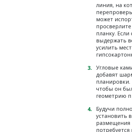
линия, на ко
перепроверь
может испор
просверлите
планку. Если
выдержать ве
усилить мест
гипсокартон
Угловые кам
добавят шар
планировки. 
чтобы он был
геометрию п
Будучи полн
установить 
размещения и
потребуется