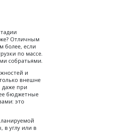
стадии
озже? Отличным
м более, если
рузки по массе.
ыми собратьями.
ожностей и
столько внешне
 даже при
лее бюджетные
ами: это
 планируемой
 в углу или в