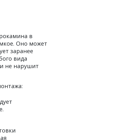
трокамина в
мкое. Оно может
ует заранее
бого вида
 и не нарушит
монтажа:
дует
е.
товки
ная